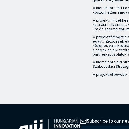
gyakorlatát, bővíti b
A kiemelt projekt kö
köszönhetően innovatí
A projekt mindehhez 
kutatásra alkalmas s
kra és szakmai fórumo
A projekt támogatja 
együttműködések elő
közepes vállalkozások
a cégek és a kutatói
partnerkapcsolatok al
A kiemelt projekt st
Szakosodási Stratégi
A projektről bővebb 
Szakmai fejlesztés
Subscribe to our new
Please enter your e-mail