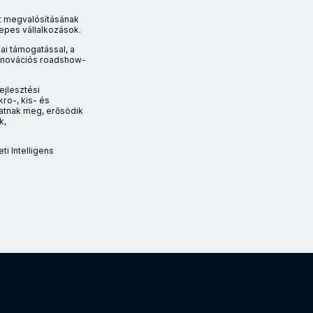
kt megvalósításának
zepes vállalkozások.
ai támogatással, a
innovációs roadshow-
ejlesztési
ro-, kis- és
thatnak meg, erősödik
k,
i Intelligens
vítésére ösztönzi a mikro-, kis- és közepes vállalkozásokat a Nem