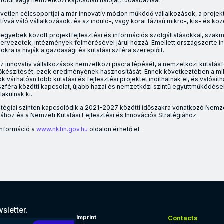
elföldi vagy nemzetközi kapcsolati hálóját, tudásbázisát.
zvetlen célcsoportjai a már innovatív módon működő vállalkozások, a proje
vvá váló vállalkozások, és az induló-, vagy korai fázisú mikro-, kis- és kö
egyebek között projektfejlesztési és információs szolgáltatásokkal, szakm
zervezetek, intézmények felmérésével járul hozzá. Emellett országszerte 
kra is hívják a gazdasági és kutatási szféra szereplőit.
az innovatív vállalkozások nemzetközi piacra lépését, a nemzetközi kutatásf
készítését, ezek eredményének hasznosítását. Ennek következtében a mik
 várhatóan több kutatási és fejlesztési projektet indíthatnak el, és valósí
 szféra közötti kapcsolat, újabb hazai és nemzetközi szintű együttműködése
akulnak ki.
ratégiai szinten kapcsolódik a 2021-2027 közötti időszakra vonatkozó Nemzet
ához és a Nemzeti Kutatási Fejlesztési és Innovációs Stratégiához.
információ a
www.nkfih.gov.hu
oldalon érhető el.
re, újításra, a gazdasági kapcsolatok és a kutatási területek bő
sletter.
Imprint
Contacts
 address!