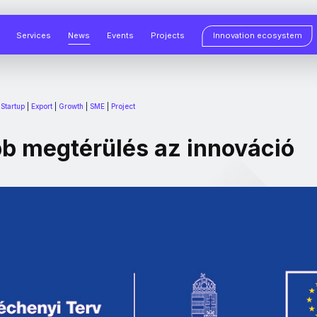
Services
News
Events
Projects
Innovation ecosystem
|
Startup
|
Export
|
Growth
|
SME
|
Project
bb megtérülés az innováció