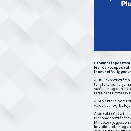
Szakmai fejlesztésre
kis- és közepes vál
Innovációs Ügynöksé
A "KFI ökoszisztéma é
tényfeltárási folya
valósul meg ötmilliár
társfinanszírozásával
A projektet a Nemzet
valósítja meg, befej
A projekt célja a te
tudásmegosztásának 
Mindezek jegyében ol
következtében egyre 