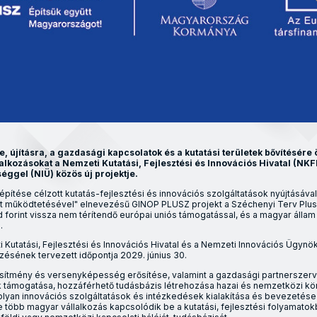
, újításra, a gazdasági kapcsolatok és a kutatási területek bővítésére 
lalkozásokat a Nemzeti Kutatási, Fejlesztési és Innovációs Hivatal (NK
ggel (NIÜ) közös új projektje.
pítése célzott kutatás-fejlesztési és innovációs szolgáltatások nyújtásával 
mat működtetésével" elnevezésű GINOP PLUSZ projekt a Széchenyi Terv Pl
d forint vissza nem térítendő európai uniós támogatással, és a magyar állam
.
i Kutatási, Fejlesztési és Innovációs Hivatal és a Nemzeti Innovációs Ügy
ezésének tervezett időpontja 2029. június 30.
ljesítmény és versenyképesség erősítése, valamint a gazdasági partnerszer
támogatása, hozzáférhető tudásbázis létrehozása hazai és nemzetközi kö
yan innovációs szolgáltatások és intézkedések kialakítása és bevezetése 
több magyar vállalkozás kapcsolódik be a kutatási, fejlesztési folyamatokba