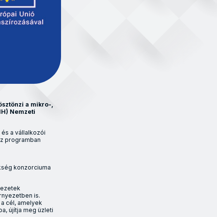
ösztönzi a mikro-,
FIH) Nemzeti
és a vállalkozói
usz programban
nökség konzorciuma
vezetek
rnyezetben is.
a cél, amelyek
, újítja meg üzleti