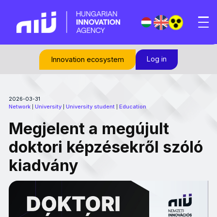
Log in
Innovation ecosystem
2026-03-31
Network
University
University student
Education
|
|
|
Megjelent a megújult
doktori képzésekről szóló
kiadvány