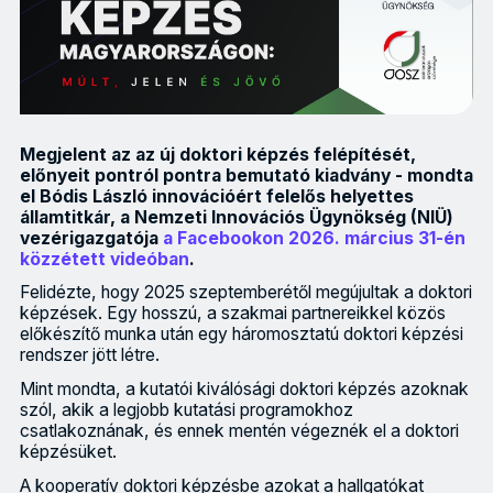
Megjelent az az új doktori képzés felépítését,
előnyeit pontról pontra bemutató kiadvány - mondta
el Bódis László innovációért felelős helyettes
államtitkár, a Nemzeti Innovációs Ügynökség (NIÜ)
vezérigazgatója
a Facebookon 2026. március 31-én
közzétett videóban
.
Felidézte, hogy 2025 szeptemberétől megújultak a doktori
képzések. Egy hosszú, a szakmai partnereikkel közös
előkészítő munka után egy háromosztatú doktori képzési
rendszer jött létre.
Mint mondta, a kutatói kiválósági doktori képzés azoknak
szól, akik a legjobb kutatási programokhoz
csatlakoznának, és ennek mentén végeznék el a doktori
képzésüket.
A kooperatív doktori képzésbe azokat a hallgatókat