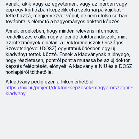
várják, akik vagy az egyetemen, vagy az iparban vagy
épp egy kórházban képzelik el a szakmai pályájukat -
tette hozzá, megjegyezve: végül, de nem utolsó sorban
továbbra is elérhető a hagyományos doktori képzés.
Annak érdekében, hogy minden releváns információ
rendelkezésre álljon úgy a leendő doktoranduszok, mint
az intézmények oldalán, a Doktoranduszok Országos
Szövetségével (DOSZ) együttműködésben egy új
kiadványt tettek közzé. Ennek a kiadványnak a lényege,
hogy részletesen, pontról pontra mutassa be az új doktori
képzés felépítését, előnyeit. A kiadvány a NIÜ és a DOSZ
honlapjáról tölthető le.
A kiadvány pedig ezen a linken érhető el:
https://niu.hu/project/doktori-kepzesek-magyarorszagon-
kiadvany
Megjelent az az új doktori képzés felépítését, előnyeit pontró