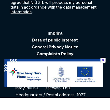
agree that NIÜ Zrt. will process my personal
data in accordance with the
data management
information
.
Imprint
Data of public interest
General Privacy Notice
Complaints Policy
✕
Akadálymentesítési nyilatkozat
Contacts
info@niu.hu
sajto@niu.hu
Headquarters / Postal address: 1077
Budapest, Kéthly Anna tér 1. 1. floor