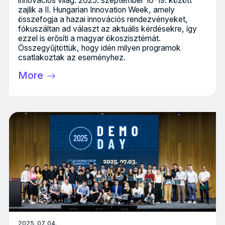
innovációs világ: 2025. szeptember 10-19. között
zajlik a II. Hungarian Innovation Week, amely
összefogja a hazai innovációs rendezvényeket,
fókuszáltan ad választ az aktuális kérdésekre, így
ezzel is erősíti a magyar ökoszisztémát.
Összegyűjtöttük, hogy idén milyen programok
csatlakoztak az eseményhez.
More
2025. 07. 04.