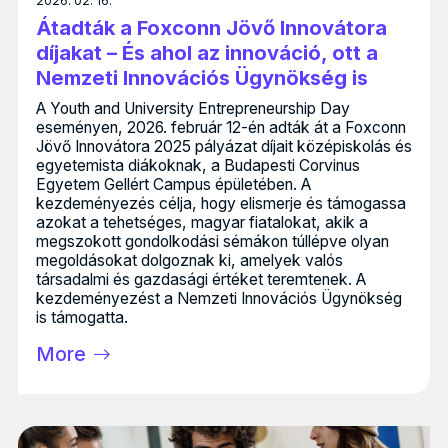
2026. 02. 16.
Átadták a Foxconn Jövő Innovátora
díjakat – És ahol az innováció, ott a
Nemzeti Innovációs Ügynökség is
A Youth and University Entrepreneurship Day
eseményen, 2026. február 12-én adták át a Foxconn
Jövő Innovátora 2025 pályázat díjait középiskolás és
egyetemista diákoknak, a Budapesti Corvinus
Egyetem Gellért Campus épületében. A
kezdeményezés célja, hogy elismerje és támogassa
azokat a tehetséges, magyar fiatalokat, akik a
megszokott gondolkodási sémákon túllépve olyan
megoldásokat dolgoznak ki, amelyek valós
társadalmi és gazdasági értéket teremtenek. A
kezdeményezést a Nemzeti Innovációs Ügynökség
is támogatta.
More