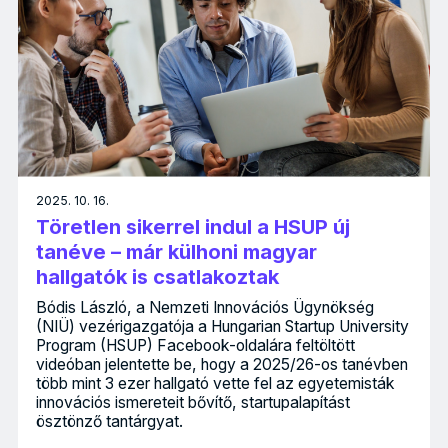
2025. 10. 16.
Töretlen sikerrel indul a HSUP új
tanéve – már külhoni magyar
hallgatók is csatlakoztak
Bódis László, a Nemzeti Innovációs Ügynökség
(NIÜ) vezérigazgatója a Hungarian Startup University
Program (HSUP) Facebook-oldalára feltöltött
videóban jelentette be, hogy a 2025/26-os tanévben
több mint 3 ezer hallgató vette fel az egyetemisták
innovációs ismereteit bővítő, startupalapítást
ösztönző tantárgyat.