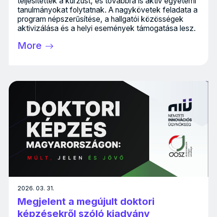
teljesítették a kurzust, és továbbra is aktív egyetemi
tanulmányokat folytatnak. A nagykövetek feladata a
program népszerűsítése, a hallgatói közösségek
aktivizálása és a helyi események támogatása lesz.
More
2026. 03. 31.
Megjelent a megújult doktori
képzésekről szóló kiadvány