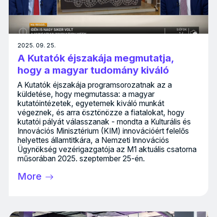
2025. 09. 25.
A Kutatók éjszakája megmutatja,
hogy a magyar tudomány kiváló
A Kutatók éjszakája programsorozatnak az a
küldetése, hogy megmutassa: a magyar
kutatóintézetek, egyetemek kiváló munkát
végeznek, és arra ösztönözze a fiatalokat, hogy
kutatói pályát válasszanak - mondta a Kulturális és
Innovációs Minisztérium (KIM) innovációért felelős
helyettes államtitkára, a Nemzeti Innovációs
Ügynökség vezérigazgatója az M1 aktuális csatorna
műsorában 2025. szeptember 25-én.
More