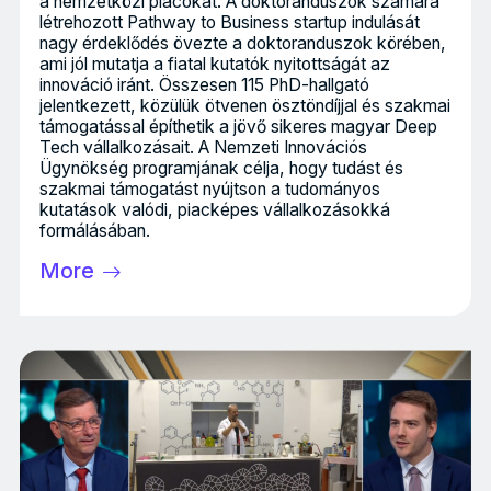
a nemzetközi piacokat. A doktoranduszok számára
létrehozott Pathway to Business startup indulását
nagy érdeklődés övezte a doktoranduszok körében,
ami jól mutatja a fiatal kutatók nyitottságát az
innováció iránt. Összesen 115 PhD-hallgató
jelentkezett, közülük ötvenen ösztöndíjjal és szakmai
támogatással építhetik a jövő sikeres magyar Deep
Tech vállalkozásait. A Nemzeti Innovációs
Ügynökség programjának célja, hogy tudást és
szakmai támogatást nyújtson a tudományos
kutatások valódi, piacképes vállalkozásokká
formálásában.
More