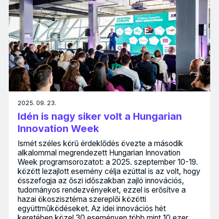
2025. 09. 23.
Idén is nagy siker volt a Hungarian
Innovation Week
Ismét széles körű érdeklődés övezte a második
alkalommal megrendezett Hungarian Innovation
Week programsorozatot: a 2025. szeptember 10-19.
között lezajlott esemény célja ezúttal is az volt, hogy
összefogja az őszi időszakban zajló innovációs,
tudományos rendezvényeket, ezzel is erősítve a
hazai ökoszisztéma szereplői közötti
együttműködéseket. Az idei innovációs hét
keretében közel 30 eseményen több mint 10 ezer