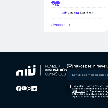
Program
Személyes
Bővebben
Iratkozz fel hírlevel
Kérjük, add meg az emai
Kijelentem, hogy a NIÜ Zrt. hír
személyes adatainak kezelés
tájékoztató
ban foglaltakat me
a NIÜ Zrt. személyes adataim
tájékoztatóban foglaltak szerin