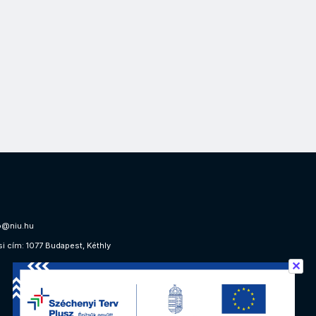
o@niu.hu
si cím: 1077 Budapest, Kéthly
✕