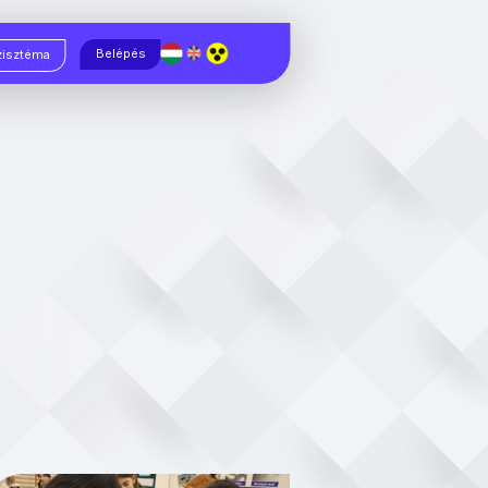
Magyar
English
Belépés
zisztéma