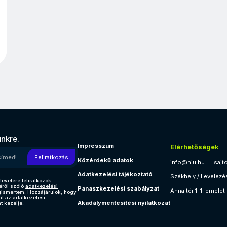
ünkre.
Impresszum
Elérhetőségek
l címed!
Feliratkozás
Közérdekű adatok
info@niu.hu
sajt
Adatkezelési tájékoztató
Székhely / Levelezé
levelére feliratkozók
éről szóló
adatkezelési
Panaszkezelési szabályzat
Anna tér 1. 1. emelet
gismertem. Hozzájárulok, hogy
at az adatkezelési
Akadálymentesítési nyilatkozat
t kezelje.