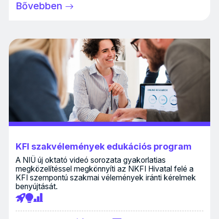
Bővebben
KFI szakvélemények edukációs program
A NIÜ új oktató videó sorozata gyakorlatias
megközelítéssel megkönnyíti az NKFI Hivatal felé a
KFI szempontú szakmai vélemények iránti kérelmek
benyújtását.