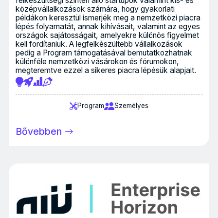
felkészültségi szinten álló startupok valamint kis- és
középvállalkozások számára, hogy gyakorlati
példákon keresztül ismerjék meg a nemzetközi piacra
lépés folyamatát, annak kihívásait, valamint az egyes
országok sajátosságait, amelyekre különös figyelmet
kell fordítaniuk. A legfelkészültebb vállalkozások
pedig a Program támogatásával bemutatkozhatnak
különféle nemzetközi vásárokon és fórumokon,
megteremtve ezzel a sikeres piacra lépésük alapjait.
Program
Személyes
Bővebben