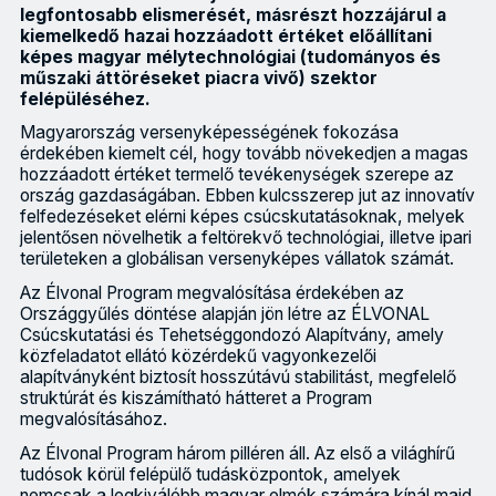
legfontosabb elismerését, másrészt hozzájárul a
kiemelkedő hazai hozzáadott értéket előállítani
képes magyar mélytechnológiai (tudományos és
műszaki áttöréseket piacra vivő) szektor
felépüléséhez.
Magyarország versenyképességének fokozása
érdekében kiemelt cél, hogy tovább növekedjen a magas
hozzáadott értéket termelő tevékenységek szerepe az
ország gazdaságában. Ebben kulcsszerep jut az innovatív
felfedezéseket elérni képes csúcskutatásoknak, melyek
jelentősen növelhetik a feltörekvő technológiai, illetve ipari
területeken a globálisan versenyképes vállatok számát.
Az Élvonal Program megvalósítása érdekében az
Országgyűlés döntése alapján jön létre az ÉLVONAL
Csúcskutatási és Tehetséggondozó Alapítvány, amely
közfeladatot ellátó közérdekű vagyonkezelői
alapítványként biztosít hosszútávú stabilitást, megfelelő
struktúrát és kiszámítható hátteret a Program
megvalósításához.
Az Élvonal Program három pilléren áll. Az első a világhírű
tudósok körül felépülő tudásközpontok, amelyek
nemcsak a legkiválóbb magyar elmék számára kínál majd