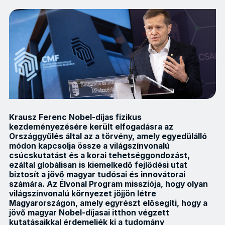
Krausz Ferenc Nobel-díjas fizikus
kezdeményezésére került elfogadásra az
Országgyűlés által az a törvény, amely egyedülálló
módon kapcsolja össze a világszínvonalú
csúcskutatást és a korai tehetséggondozást,
ezáltal globálisan is kiemelkedő fejlődési utat
biztosít a jövő magyar tudósai és innovátorai
számára. Az Élvonal Program missziója, hogy olyan
világszínvonalú környezet jöjjön létre
Magyarországon, amely egyrészt elősegíti, hogy a
jövő magyar Nobel-díjasai itthon végzett
kutatásaikkal érdemeljék ki a tudomány