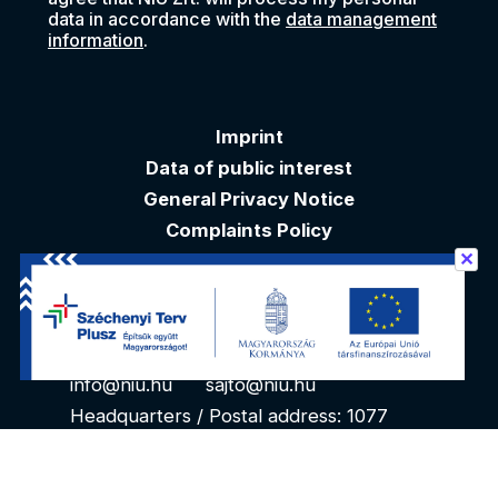
data in accordance with the
data management
information
.
Imprint
Data of public interest
General Privacy Notice
Complaints Policy
✕
Akadálymentesítési nyilatkozat
Contacts
info@niu.hu
sajto@niu.hu
Headquarters / Postal address: 1077
Budapest, Kéthly Anna tér 1. 1. floor