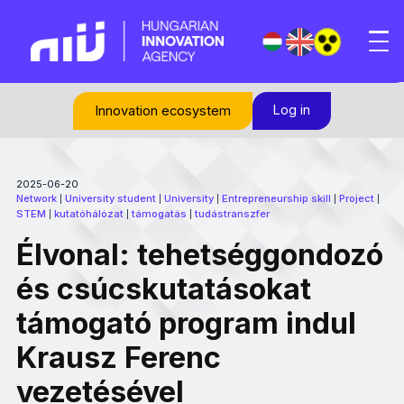
Log in
Innovation ecosystem
2025-06-20
Network
University student
University
Entrepreneurship skill
Project
|
|
|
|
|
STEM
kutatóhálózat
támogatás
tudástranszfer
|
|
|
Élvonal: tehetséggondozó
és csúcskutatásokat
támogató program indul
Krausz Ferenc
vezetésével