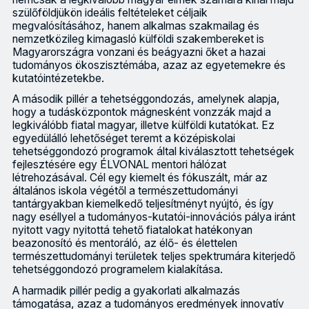
szülőföldjükön ideális feltételeket céljaik
megvalósításához, hanem alkalmas szakmailag és
nemzetközileg kimagasló külföldi szakembereket is
Magyarországra vonzani és beágyazni őket a hazai
tudományos ökoszisztémába, azaz az egyetemekre és
kutatóintézetekbe.
A második pillér a tehetséggondozás, amelynek alapja,
hogy a tudásközpontok mágnesként vonzzák majd a
legkiválóbb fiatal magyar, illetve külföldi kutatókat. Ez
egyedülálló lehetőséget teremt a középiskolai
tehetséggondozó programok által kiválasztott tehetségek
fejlesztésére egy ÉLVONAL mentori hálózat
létrehozásával. Cél egy kiemelt és fókuszált, már az
általános iskola végétől a természettudományi
tantárgyakban kiemelkedő teljesítményt nyújtó, és így
nagy eséllyel a tudományos-kutatói-innovációs pálya iránt
nyitott vagy nyitottá tehető fiatalokat hatékonyan
beazonosító és mentoráló, az élő- és élettelen
természettudományi területek teljes spektrumára kiterjedő
tehetséggondozó programelem kialakítása.
A harmadik pillér pedig a gyakorlati alkalmazás
támogatása, azaz a tudományos eredmények innovatív