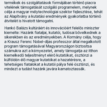
termékek és szolgáltatások formájában történő piacra
vitelének támogatását szolgáló programelem, melynek
célja a magyar mélytechnológiai szektor fejlesztése, tehát
az Alapítvány a kutatási eredmények gyakorlatba történő
átvitelét is hivatott támogatni.
Hankó Balázs kultúráért és innovációért felelős miniszter
kiemelte: Hazánk fiataljai, kutatói, tudósai bővelkednek a
sikerekben és az eredményekben. A Kormány célja, hogy
a Krausz Ferenc Nobel-díjas professzor által megalkotott
program támogatásával Magyarországon biztosítsa
számukra azt a környezetet, amely támogatja az itthon
kiemelkedő teljesítményt elérő kutatókat, ösztönzi a
külföldön élő magyar kutatókat a hazatérésre, a
tehetséges fiatalokat a kutatói pálya felé ösztönzi, és
mindezt a tudást hazánk javára kamatoztassák.
Krausz Ferenc Nobel-díjas fizikus kezdeményezésére került elf