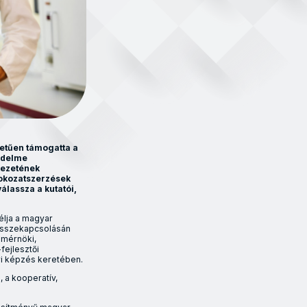
tetűen támogatta a
vedelme
kezetének
fokozatszerzések
álassza a kutatói,
élja a magyar
összekapcsolásán
 mérnöki,
fejlesztői
ri képzés keretében.
, a kooperatív,