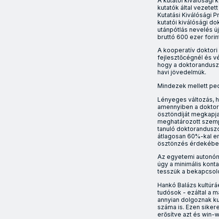
A kutatói kiválósági
kutatók által vezete
Kutatási Kiválósági 
kutatói kiválósági do
utánpótlás nevelés ú
bruttó 600 ezer fori
A kooperatív doktor
fejlesztőcégnél és vé
hogy a doktoranduszo
havi jövedelmük.
Mindezek mellett pe
Lényeges változás, 
amennyiben a doktora
ösztöndíját megkapj
meghatározott szemp
tanuló doktoranduszo
átlagosan 60%-kal em
ösztönzés érdekébe
Az egyetemi autonómi
úgy a minimális kont
tesszük a bekapcsoló
Hankó Balázs kultúrá
tudósok - ezáltal a 
annyian dolgoznak kut
száma is. Ezen siker
erősítve azt és win-