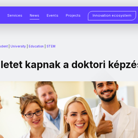
Services
News
Events
Projects
Innovation ecosystem
tudent
|
University
|
Education
|
STEM
ületet kapnak a doktori képz