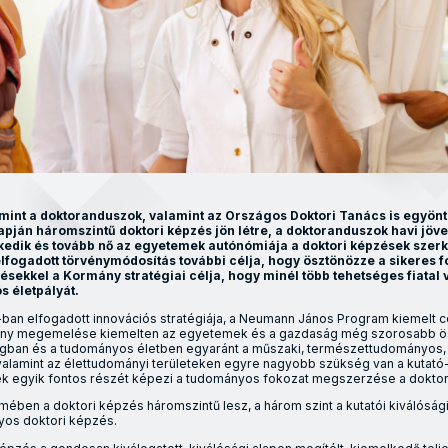
mint a doktoranduszok, valamint az Országos Doktori Tanács is egyön
lapján háromszintű doktori képzés jön létre, a doktoranduszok havi jö
edik és tovább nő az egyetemek autónómiája a doktori képzések szer
elfogadott törvénymódosítás további célja, hogy ösztönözze a sikeres 
ésekkel a Kormány stratégiai célja, hogy minél több tehetséges fiatal v
ós életpályát.
an elfogadott innovációs stratégiája, a Neumann János Program kiemelt c
tmény megemelése kiemelten az egyetemek és a gazdaság még szorosabb 
ágban és a tudományos életben egyaránt a műszaki, természettudományos,
 valamint az élettudományi területeken egyre nagyobb szükség van a kutató-
nek egyik fontos részét képezi a tudományos fokozat megszerzése a dokto
mében a doktori képzés háromszintű lesz, a három szint a kutatói kiválósági
yos doktori képzés.