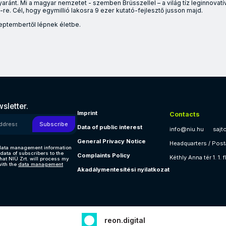
ránt. Mi a magyar nemzetet - szemben Brüsszellel – a világ tíz leginnova
re. Cél, hogy egymillió lakosra 9 ezer kutató-fejlesztő jusson majd.
eptembertől lépnek életbe.
mint a doktoranduszok, valamint az Országos Doktori Tanács is e
sletter.
Imprint
Contacts
 address!
Subscribe
Data of public interest
info@niu.hu
sajt
General Privacy Notice
Headquarters / Post
e data management information
data of subscribers to the
Complaints Policy
Kéthly Anna tér 1. 1. 
that NIÜ Zrt. will process my
ith the
data management
Akadálymentesítési nyilatkozat
reon.digital