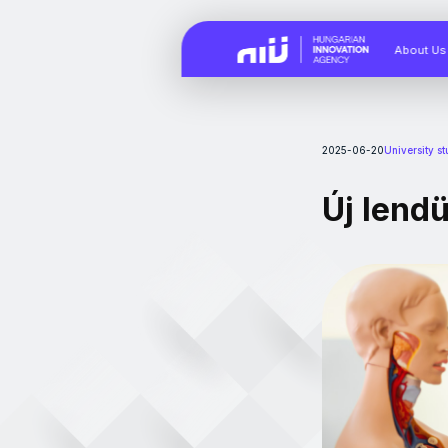
About Us
2025-06-20
University s
Új lend