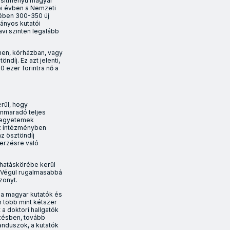
ljesítményű magyar
ei évben a Nemzeti
tében 300-350 új
mányos kutatói
avi szinten legalább
en, kórházban, vagy
ndíj. Ez azt jelenti,
 ezer forintra nő a
rül, hogy
nnmaradó teljes
z egyetemek
az intézményben
z ösztöndíj
zerzésre való
 hatáskörébe kerül
. Végül rugalmasabbá
zonyt.
y a magyar kutatók és
n több mint kétszer
 a doktori hallgatók
pzésben, tovább
anduszok, a kutatók