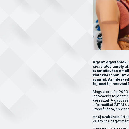
Úgy az egyetemek, 
javaslatot, amely a
számottevően emelk
kialakításában. Az 
számát. Az intézked
fejlesztői, innováci
Magyarország 2023-b
innovációs teljesí
keresztül. A gazdas
informatikai (MTMI),
utánpótlásra, és en
Az új szabályok értel
valamint a hagyomán