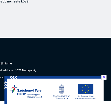
tívabb nemzete közé
gyöntetűen támogatta a javaslatot, amely alapján háromszintű dok
o@niu.hu
al address: 1077 Budapest,
✕
floor