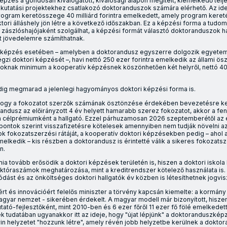
 képzés a gondosan kiválogatott, kiválósági alapon megítélt, kiemelkedő te
tt kutatási projektekhez csatlakozó doktoranduszok számára elérhető. Az id
Program keretösszege 40 milliárd forintra emelkedett, amely program kere
ktori álláshely jön létre a következő időszakban. Ez a képzési forma a tudo
j zászlóshajójaként szolgálhat, a képzési formát választó doktoranduszok h
nt jövedelemre számíthatnak.
i képzés esetében – amelyben a doktorandusz egyszerre dolgozik egyetem
gzi doktori képzését –, havi nettó 250 ezer forintra emelkedik az állami ösztö
knak minimum a kooperatív képzésnek köszönhetően két helyről, nettó 400
dig megmarad a jelenlegi hagyományos doktori képzési forma is.
hogy a fokozatot szerzők számának ösztönzése érdekében bevezetésre ke
ndusz az előirányzott 4 év helyett hamarabb szerez fokozatot, akkor a fe
a célprémiumként a hallgató. Ezzel párhuzamosan 2026 szeptemberétől a
ontok szerint visszafizetésre kötelesek amennyiben nem tudják növelni 
k fokozatszerzési rátáját, a kooperatív doktori képzésekben pedig – ahol a
elkedik – kis részben a doktorandusz is érintetté válik a sikeres fokozats
n.
a tovább erősödik a doktori képzések területén is, hiszen a doktori iskola
aktóraszámok meghatározása, mint a kreditrendszer kötelező használata is
dást és az önköltséges doktori hallgatók év közben is létesíthetnek jogvis
ért és innovációért felelős miniszter a törvény kapcsán kiemelte: a kormán
magyar nemzet - sikerében érdekelt. A magyar modell már bizonyított, hisze
ató-fejlesztőként, mint 2010-ben és 6 ezer főről 11 ezer fő fölé emelkedett
ek tudatában ugyanakkor itt az ideje, hogy "újat lépjünk" a doktoranduszké
win helyzetet "hozzunk létre", amely révén jobb helyzetbe kerülnek a doktor