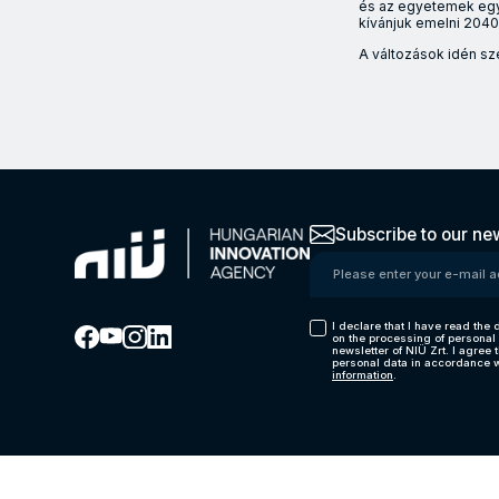
és az egyetemek egya
kívánjuk emelni 2040-
A változások idén sz
Úgy az egyetemek, 
Subscribe to our new
Please enter your e-mail
I declare that I have read th
on the processing of personal 
newsletter of NIÜ Zrt. I agree 
personal data in accordance w
information
.