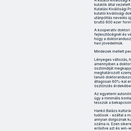
A kutatói kiválósági
kutatók által vezete
Kutatási Kiválósági 
kutatói kiválósági do
utánpótlás nevelés ú
bruttó 600 ezer fori
A kooperatív doktor
fejlesztőcégnél és vé
hogy a doktoranduszo
havi jövedelmük.
Mindezek mellett pe
Lényeges változás, 
amennyiben a doktora
ösztöndíját megkapj
meghatározott szemp
tanuló doktoranduszo
átlagosan 60%-kal em
ösztönzés érdekébe
Az egyetemi autonómi
úgy a minimális kont
tesszük a bekapcsoló
Hankó Balázs kultúrá
tudósok - ezáltal a 
annyian dolgoznak kut
száma is. Ezen siker
erősítve azt és win-