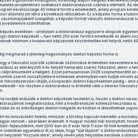
 képzés a gondosan kiválogatott, kiválósági alapon megítélt, kiemelkedő te
tt kutatási projektekhez csatlakozó doktoranduszok számára elérhető. Az id
Program keretösszege 40 milliárd forintra emelkedett, amely program kere
ktori álláshely jön létre a következő időszakban. Ez a képzési forma a tudo
j zászlóshajójaként szolgálhat, a képzési formát választó doktoranduszok h
nt jövedelemre számíthatnak.
i képzés esetében – amelyben a doktorandusz egyszerre dolgozik egyetem
gzi doktori képzését –, havi nettó 250 ezer forintra emelkedik az állami ösztö
knak minimum a kooperatív képzésnek köszönhetően két helyről, nettó 400
dig megmarad a jelenlegi hagyományos doktori képzési forma is.
hogy a fokozatot szerzők számának ösztönzése érdekében bevezetésre ke
ndusz az előirányzott 4 év helyett hamarabb szerez fokozatot, akkor a fe
a célprémiumként a hallgató. Ezzel párhuzamosan 2026 szeptemberétől a
ontok szerint visszafizetésre kötelesek amennyiben nem tudják növelni 
k fokozatszerzési rátáját, a kooperatív doktori képzésekben pedig – ahol a
elkedik – kis részben a doktorandusz is érintetté válik a sikeres fokozats
n.
a tovább erősödik a doktori képzések területén is, hiszen a doktori iskola
aktóraszámok meghatározása, mint a kreditrendszer kötelező használata is
dást és az önköltséges doktori hallgatók év közben is létesíthetnek jogvis
ért és innovációért felelős miniszter a törvény kapcsán kiemelte: a kormán
magyar nemzet - sikerében érdekelt. A magyar modell már bizonyított, hisze
ató-fejlesztőként, mint 2010-ben és 6 ezer főről 11 ezer fő fölé emelkedett
ek tudatában ugyanakkor itt az ideje, hogy "újat lépjünk" a doktoranduszké
win helyzetet "hozzunk létre", amely révén jobb helyzetbe kerülnek a doktor