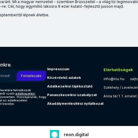
ránt. Mi a magyar nemzetet - szemben Brüsszellel – a világ tíz leginnova
re. Cél, hogy egymillió lakosra 9 ezer kutató-fejlesztő jusson majd.
eptembertől lépnek életbe.
mint a doktoranduszok, valamint az Országos Doktori Tanács is e
ünkre.
Impresszum
Elérhetőségek
l címed!
Feliratkozás
Közérdekű adatok
info@niu.hu
sajt
Adatkezelési tájékoztató
Székhely / Levelezé
levelére feliratkozók
éről szóló
adatkezelési
Panaszkezelési szabályzat
Anna tér 1. 1. emelet
gismertem. Hozzájárulok, hogy
at az adatkezelési
Akadálymentesítési nyilatkozat
t kezelje.
reon.digital