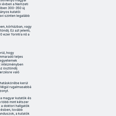
ljesítményű magyar
ei évben a Nemzeti
tében 300-350 új
mányos kutatói
avi szinten legalább
en, kórházban, vagy
ndíj. Ez azt jelenti,
 ezer forintra nő a
rül, hogy
nnmaradó teljes
z egyetemek
az intézményben
z ösztöndíj
zerzésre való
 hatáskörébe kerül
. Végül rugalmasabbá
zonyt.
y a magyar kutatók és
n több mint kétszer
 a doktori hallgatók
pzésben, tovább
anduszok, a kutatók