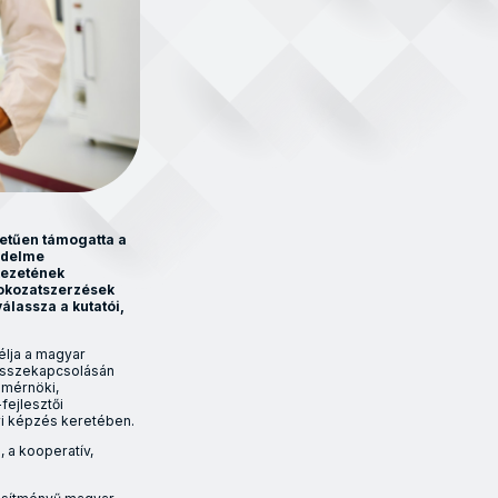
tetűen támogatta a
vedelme
kezetének
fokozatszerzések
álassza a kutatói,
élja a magyar
összekapcsolásán
 mérnöki,
fejlesztői
ri képzés keretében.
, a kooperatív,