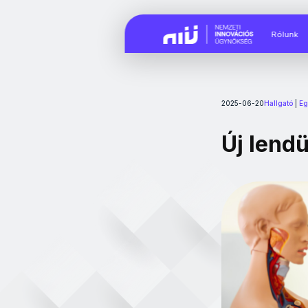
Rólunk
2025-06-20
Hallgató
|
Eg
Új lend