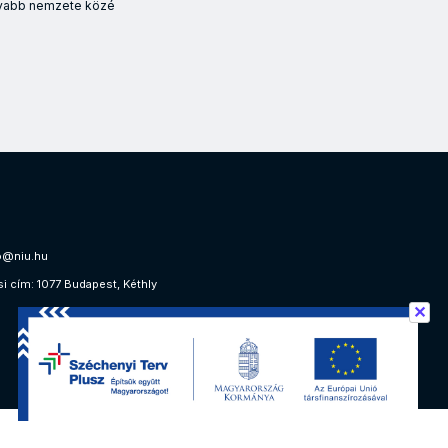
tívabb nemzete közé
gyöntetűen támogatta a javaslatot, amely alapján háromszintű dok
o@niu.hu
si cím: 1077 Budapest, Kéthly
✕