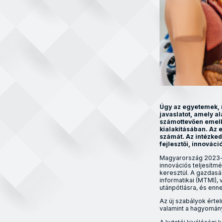
Úgy az egyetemek, 
javaslatot, amely a
számottevően emelk
kialakításában. Az 
számát. Az intézked
fejlesztői, innováci
Magyarország 2023-b
innovációs teljesí
keresztül. A gazdas
informatikai (MTMI),
utánpótlásra, és en
Az új szabályok értel
valamint a hagyomán