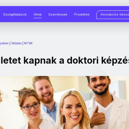
Szolgáltatások
Hírek
Események
Projektek
Innovációs ökos
yetem
|
Oktatás
|
MTMI
ületet kapnak a doktori képz