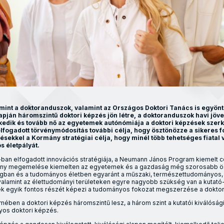
mint a doktoranduszok, valamint az Országos Doktori Tanács is egyön
lapján háromszintű doktori képzés jön létre, a doktoranduszok havi jö
edik és tovább nő az egyetemek autónómiája a doktori képzések szer
elfogadott törvénymódosítás további célja, hogy ösztönözze a sikeres 
ésekkel a Kormány stratégiai célja, hogy minél több tehetséges fiatal v
ós életpályát.
an elfogadott innovációs stratégiája, a Neumann János Program kiemelt c
tmény megemelése kiemelten az egyetemek és a gazdaság még szorosabb 
ágban és a tudományos életben egyaránt a műszaki, természettudományos,
 valamint az élettudományi területeken egyre nagyobb szükség van a kutató-
nek egyik fontos részét képezi a tudományos fokozat megszerzése a dokto
mében a doktori képzés háromszintű lesz, a három szint a kutatói kiválósági
yos doktori képzés.