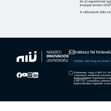
és az egyetemek egya
kívánjuk emelni 2040-
A változások idén sz
Úgy az egyetemek, 
Iratkozz fel hírlevel
Kérjük, add meg az emai
Kijelentem, hogy a NIÜ Zrt. hír
személyes adatainak kezelés
tájékoztató
ban foglaltakat me
a NIÜ Zrt. személyes adataim
tájékoztatóban foglaltak szerin