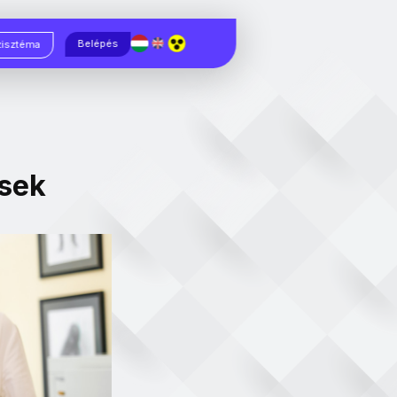
Magyar
English
Belépés
zisztéma
ések