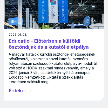
2026. 01. 08.
Educatio - Előtérben a külföldi
ösztöndíjak és a kutatói életpálya
A magyar fiatalok külföldi ösztöndíj-lehetőségeinek
bővüléséről, valamint a hazai kutatók számára
folyamatosan szélesedő kutatói életpálya-modellről
volt szó a HÖOK szakmai rendezvényén, amely a
2026. január 8-án, csütörtökön nyílt háromnapos
Educatio Nemzetközi Oktatási Szakkiállítás
keretében valósult meg.
Érdekel