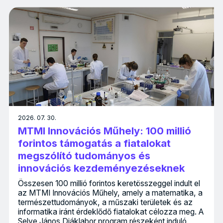
2026. 07. 30.
MTMI Innovációs Műhely: 100 millió
forintos támogatás a fiatalokat
megszólító tudományos és
innovációs kezdeményezéseknek
Összesen 100 millió forintos keretösszeggel indult el
az MTMI Innovációs Műhely, amely a matematika, a
természettudományok, a műszaki területek és az
informatika iránt érdeklődő fiatalokat célozza meg. A
Selye János Diáklabor program részeként induló