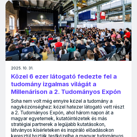
2025. 10. 31.
Közel 6 ezer látogató fedezte fel a
tudomány izgalmas világát a
Millenárison a 2. Tudományos Expón
Soha nem volt még ennyire közel a tudomány a
nagyközönséghez: közel hatezer látogató vett részt
a 2. Tudományos Expón, ahol három napon át a
magyar egyetemek, kutatóintézetek és más
stratégiai partnerek a legújabb kutatásokon,
látványos kísérleteken és inspiráló előadásokon
keresztül hozták testközelbe a magyar tudományos