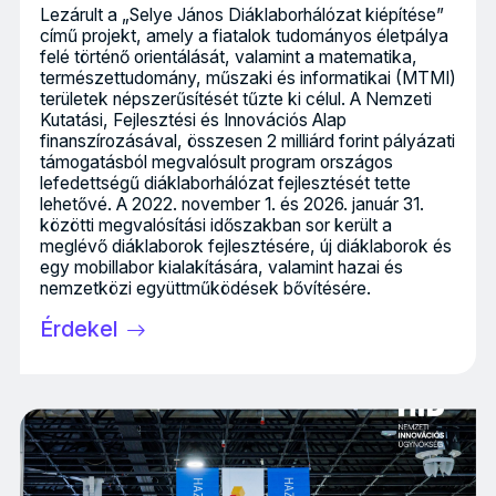
Lezárult a „Selye János Diáklaborhálózat kiépítése”
című projekt, amely a fiatalok tudományos életpálya
felé történő orientálását, valamint a matematika,
természettudomány, műszaki és informatikai (MTMI)
területek népszerűsítését tűzte ki célul. A Nemzeti
Kutatási, Fejlesztési és Innovációs Alap
finanszírozásával, összesen 2 milliárd forint pályázati
támogatásból megvalósult program országos
lefedettségű diáklaborhálózat fejlesztését tette
lehetővé. A 2022. november 1. és 2026. január 31.
közötti megvalósítási időszakban sor került a
meglévő diáklaborok fejlesztésére, új diáklaborok és
egy mobillabor kialakítására, valamint hazai és
nemzetközi együttműködések bővítésére.
Érdekel