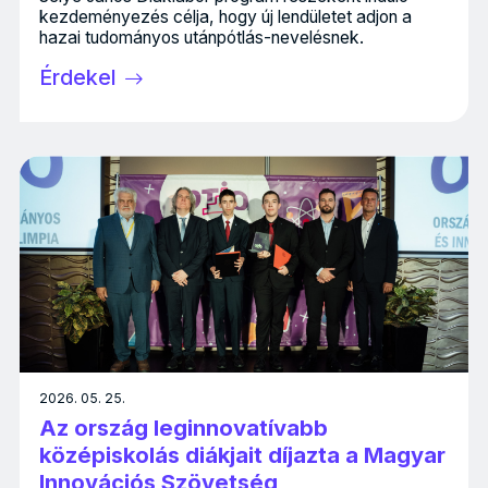
kezdeményezés célja, hogy új lendületet adjon a
hazai tudományos utánpótlás-nevelésnek.
Érdekel
2026. 05. 25.
Az ország leginnovatívabb
középiskolás diákjait díjazta a Magyar
Innovációs Szövetség