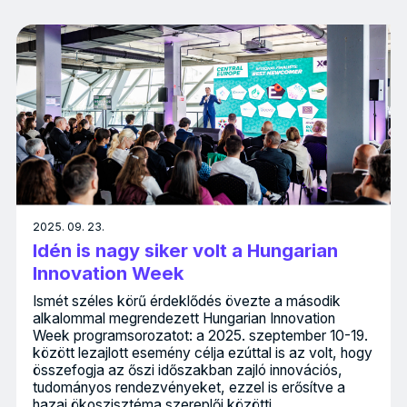
2025. 09. 23.
Idén is nagy siker volt a Hungarian
Innovation Week
Ismét széles körű érdeklődés övezte a második
alkalommal megrendezett Hungarian Innovation
Week programsorozatot: a 2025. szeptember 10-19.
között lezajlott esemény célja ezúttal is az volt, hogy
összefogja az őszi időszakban zajló innovációs,
tudományos rendezvényeket, ezzel is erősítve a
hazai ökoszisztéma szereplői közötti