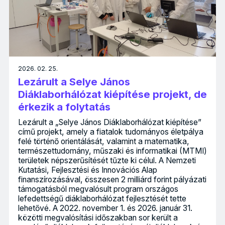
2026. 02. 25.
Lezárult a Selye János
Diáklaborhálózat kiépítése projekt, de
érkezik a folytatás
Lezárult a „Selye János Diáklaborhálózat kiépítése”
című projekt, amely a fiatalok tudományos életpálya
felé történő orientálását, valamint a matematika,
természettudomány, műszaki és informatikai (MTMI)
területek népszerűsítését tűzte ki célul. A Nemzeti
Kutatási, Fejlesztési és Innovációs Alap
finanszírozásával, összesen 2 milliárd forint pályázati
támogatásból megvalósult program országos
lefedettségű diáklaborhálózat fejlesztését tette
lehetővé. A 2022. november 1. és 2026. január 31.
közötti megvalósítási időszakban sor került a