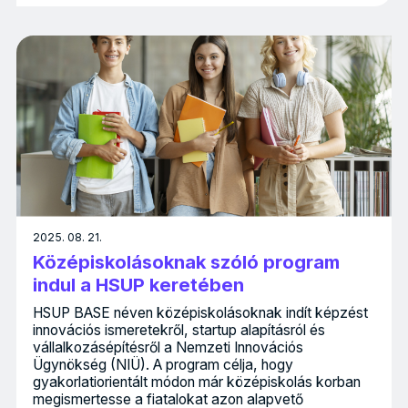
2025. 08. 21.
Középiskolásoknak szóló program
indul a HSUP keretében
HSUP BASE néven középiskolásoknak indít képzést
innovációs ismeretekről, startup alapításról és
vállalkozásépítésről a Nemzeti Innovációs
Ügynökség (NIÜ). A program célja, hogy
gyakorlatiorientált módon már középiskolás korban
megismertesse a fiatalokat azon alapvető