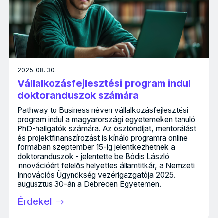
2025. 08. 30.
Vállalkozásfejlesztési program indul
doktoranduszok számára
Pathway to Business néven vállalkozásfejlesztési
program indul a magyarországi egyetemeken tanuló
PhD-hallgatók számára. Az ösztöndíjat, mentorálást
és projektfinanszírozást is kínáló programra online
formában szeptember 15-ig jelentkezhetnek a
doktoranduszok - jelentette be Bódis László
innovációért felelős helyettes államtitkár, a Nemzeti
Innovációs Ügynökség vezérigazgatója 2025.
augusztus 30-án a Debrecen Egyetemen.
Érdekel