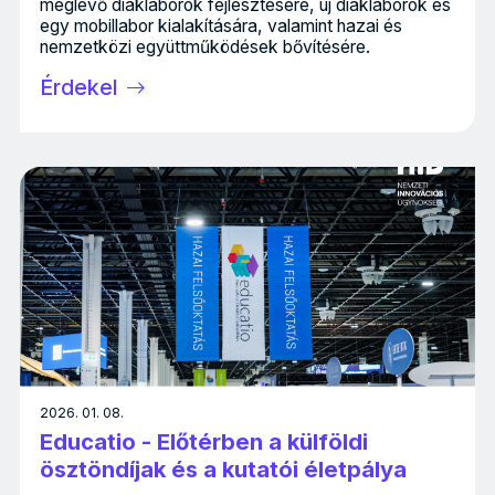
meglévő diáklaborok fejlesztésére, új diáklaborok és
egy mobillabor kialakítására, valamint hazai és
nemzetközi együttműködések bővítésére.
Érdekel
2026. 01. 08.
Educatio - Előtérben a külföldi
ösztöndíjak és a kutatói életpálya