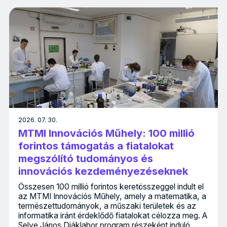
2026. 07. 30.
MTMI Innovációs Műhely: 100 millió
forintos támogatás a fiatalokat
megszólító tudományos és
innovációs kezdeményezéseknek
Összesen 100 millió forintos keretösszeggel indult el
az MTMI Innovációs Műhely, amely a matematika, a
természettudományok, a műszaki területek és az
informatika iránt érdeklődő fiatalokat célozza meg. A
Selye János Diáklabor program részeként induló