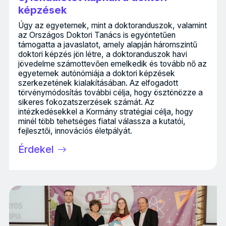
képzések
Úgy az egyetemek, mint a doktoranduszok, valamint
az Országos Doktori Tanács is egyöntetűen
támogatta a javaslatot, amely alapján háromszintű
doktori képzés jön létre, a doktoranduszok havi
jövedelme számottevően emelkedik és tovább nő az
egyetemek autónómiája a doktori képzések
szerkezetének kialakításában. Az elfogadott
törvénymódosítás további célja, hogy ösztönözze a
sikeres fokozatszerzések számát. Az
intézkedésekkel a Kormány stratégiai célja, hogy
minél több tehetséges fiatal válassza a kutatói,
fejlesztői, innovációs életpályát.
Érdekel