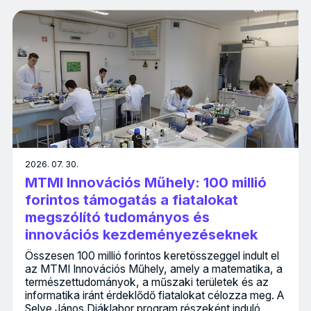
2026. 07. 30.
MTMI Innovációs Műhely: 100 millió
forintos támogatás a fiatalokat
megszólító tudományos és
innovációs kezdeményezéseknek
Összesen 100 millió forintos keretösszeggel indult el
az MTMI Innovációs Műhely, amely a matematika, a
természettudományok, a műszaki területek és az
informatika iránt érdeklődő fiatalokat célozza meg. A
Selye János Diáklabor program részeként induló