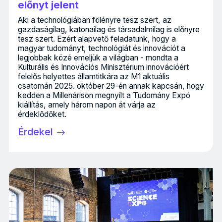
előnyt jelent
Aki a technológiában fölényre tesz szert, az
gazdaságilag, katonailag és társadalmilag is előnyre
tesz szert. Ezért alapvető feladatunk, hogy a
magyar tudományt, technológiát és innovációt a
legjobbak közé emeljük a világban - mondta a
Kulturális és Innovációs Minisztérium innovációért
felelős helyettes államtitkára az M1 aktuális
csatornán 2025. október 29-én annak kapcsán, hogy
kedden a Millenárison megnyílt a Tudomány Expó
kiállítás, amely három napon át várja az
érdeklődőket.
Érdekel