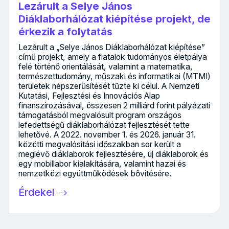
Lezárult a Selye János
Diáklaborhálózat kiépítése projekt, de
érkezik a folytatás
Lezárult a „Selye János Diáklaborhálózat kiépítése”
című projekt, amely a fiatalok tudományos életpálya
felé történő orientálását, valamint a matematika,
természettudomány, műszaki és informatikai (MTMI)
területek népszerűsítését tűzte ki célul. A Nemzeti
Kutatási, Fejlesztési és Innovációs Alap
finanszírozásával, összesen 2 milliárd forint pályázati
támogatásból megvalósult program országos
lefedettségű diáklaborhálózat fejlesztését tette
lehetővé. A 2022. november 1. és 2026. január 31.
közötti megvalósítási időszakban sor került a
meglévő diáklaborok fejlesztésére, új diáklaborok és
egy mobillabor kialakítására, valamint hazai és
nemzetközi együttműködések bővítésére.
Érdekel