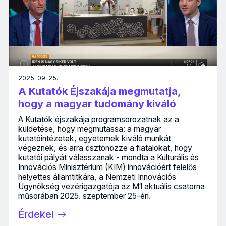
2025. 09. 25.
A Kutatók Éjszakája megmutatja,
hogy a magyar tudomány kiváló
A Kutatók éjszakája programsorozatnak az a
küldetése, hogy megmutassa: a magyar
kutatóintézetek, egyetemek kiváló munkát
végeznek, és arra ösztönözze a fiatalokat, hogy
kutatói pályát válasszanak - mondta a Kulturális és
Innovációs Minisztérium (KIM) innovációért felelős
helyettes államtitkára, a Nemzeti Innovációs
Ügynökség vezérigazgatója az M1 aktuális csatorna
műsorában 2025. szeptember 25-én.
Érdekel