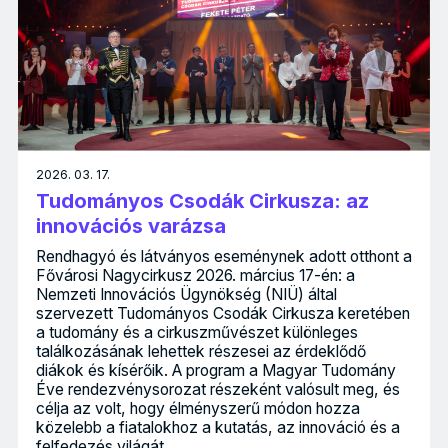
2026. 03. 17.
Tudományos Csodák Cirkusza: az
innovációs varázsa
Rendhagyó és látványos eseménynek adott otthont a
Fővárosi Nagycirkusz 2026. március 17-én: a
Nemzeti Innovációs Ügynökség (NIÜ) által
szervezett Tudományos Csodák Cirkusza keretében
a tudomány és a cirkuszművészet különleges
találkozásának lehettek részesei az érdeklődő
diákok és kísérőik. A program a Magyar Tudomány
Éve rendezvénysorozat részeként valósult meg, és
célja az volt, hogy élményszerű módon hozza
közelebb a fiatalokhoz a kutatás, az innováció és a
felfedezés világát.