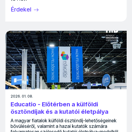
Érdekel
2026. 01. 08.
Educatio - Előtérben a külföldi
ösztöndíjak és a kutatói életpálya
A magyar fiatalok külföldi ösztöndíj-lehetőségeinek
bővüléséről, valamint a hazai kutatók számára
folyamatosan szélesedő kutatói életpálya-modellről