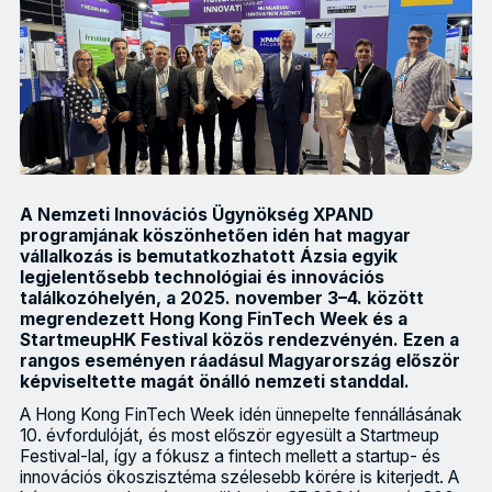
A Nemzeti Innovációs Ügynökség XPAND
programjának köszönhetően idén hat magyar
vállalkozás is bemutatkozhatott Ázsia egyik
legjelentősebb technológiai és innovációs
találkozóhelyén, a 2025. november 3–4. között
megrendezett Hong Kong FinTech Week és a
StartmeupHK Festival közös rendezvényén. Ezen a
rangos eseményen ráadásul Magyarország először
képviseltette magát önálló nemzeti standdal.
A Hong Kong FinTech Week idén ünnepelte fennállásának
10. évfordulóját, és most először egyesült a Startmeup
Festival-lal, így a fókusz a fintech mellett a startup- és
innovációs ökoszisztéma szélesebb körére is kiterjedt. A