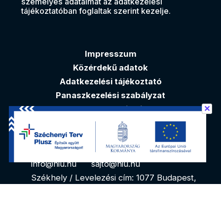
személyes adataimat az adatkezelési
tájékoztatóban foglaltak szerint kezelje.
Impresszum
Közérdekű adatok
Adatkezelési tájékoztató
Panaszkezelési szabályzat
✕
Akadálymentesítési nyilatkozat
Elérhetőségek
info@niu.hu
sajto@niu.hu
Székhely / Levelezési cím: 1077 Budapest,
Kéthly Anna tér 1. 1. emelet