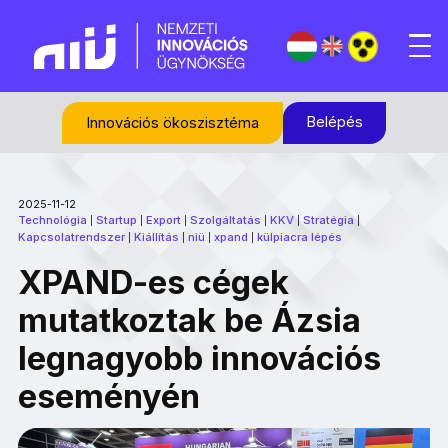
Belépés
Innovációs ökoszisztéma
2025-11-12
Technológia
Startup
Export
Szolgáltatás
KKV
Stratégia
|
|
|
|
|
|
Kapcsolatrendszer
Kiállítás
niü
xpand
külpiacra lépés
|
|
|
|
XPAND-es cégek
mutatkoztak be Ázsia
legnagyobb innovációs
eseményén