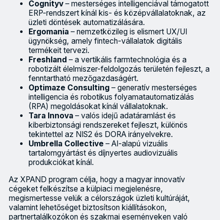
Cognityv
– mesterséges intelligenciával támogatott
ERP-rendszert kínál kis- és középvállalatoknak, az
üzleti döntések automatizálására.
Ergomania
– nemzetközileg is elismert UX/UI
ügynökség, amely fintech-vállalatok digitális
termékeit tervezi.
Freshland
– a vertikális farmtechnológia és a
robotizált élelmiszer-feldolgozás területén fejleszt, a
fenntartható mezőgazdaságért.
Optimaze Consulting
– generatív mesterséges
intelligencia és robotikus folyamatautomatizálás
(RPA) megoldásokat kínál vállalatoknak.
Tara Innova
– valós idejű adatáramlást és
kiberbiztonsági rendszereket fejleszt, különös
tekintettel az NIS2 és DORA irányelvekre.
Umbrella Collective
– AI-alapú vizuális
tartalomgyártást és díjnyertes audiovizuális
produkciókat kínál.
Az XPAND program célja, hogy a magyar innovatív
cégeket felkészítse a külpiaci megjelenésre,
megismertesse velük a célországok üzleti kultúráját,
valamint lehetőséget biztosítson kiállításokon,
partnertalálkozókon és szakmai eseményeken való