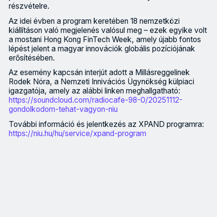
részvételre.
Az idei évben a program keretében 18 nemzetközi
kiállításon való megjelenés valósul meg – ezek egyike volt
a mostani Hong Kong FinTech Week, amely újabb fontos
lépést jelent a magyar innovációk globális pozíciójának
erősítésében.
Az esemény kapcsán interjút adott a Millásreggelinek
Rodek Nóra, a Nemzeti Innivációs Ügynökség külpiaci
igazgatója, amely az alábbi linken meghallgatható:
https://soundcloud.com/radiocafe-98-0/20251112-
gondolkodom-tehat-vagyon-niu
További információ és jelentkezés az XPAND programra:
https://niu.hu/hu/service/xpand-program
A Nemzeti Innovációs Ügynökség XPAND programjának köszönhetően