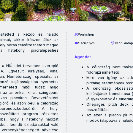
esítetted a kezdő és haladó
Workshop
jainkat, akkor készen állsz az
Személyes
1077 Budape
mely során felvértezheted magad
a hatékony piacralépéshez
Agenda:
n a NIÜ idei terveiben szereplő
A célország bemutatása 
A, Egyesült Királyság, Kína,
földrajzi ismertető)
án, Németország) speciális, az
Mire van igény az ado
llemző sajátosságaiba nyerhetsz
pitching eredmények össz
ismerheted mitől tudsz majd
A célország ökosziszt
 az amerikai, kínai, szingapúri,
kultúrájának bemutatása 
zah piacokon. Bevezetésként
jó gyakorlatok és elkerül
gióról és azon beül a célország
Onepager, pitch deck c
berendezkedéséről. A helyi
összeállítása
sszeállított program részletes
Az ezen a piacon jól m
abba, hogy a hatékony hálózat
módok (alapozva a haladó
kkel, leendő üzlettársakkal való
 a versenyképességed növelése