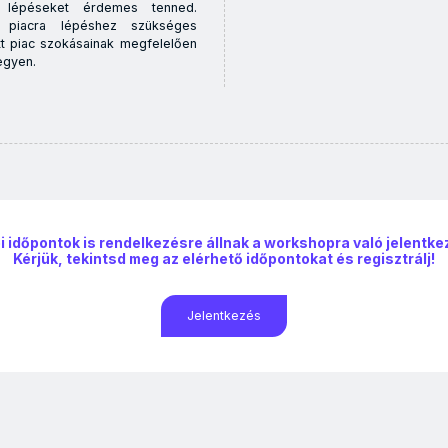
 lépéseket érdemes tenned.
 piacra lépéshez szükséges
t piac szokásainak megfelelően
egyen.
 időpontok is rendelkezésre állnak a workshopra való jelentk
Kérjük, tekintsd meg az elérhető időpontokat és regisztrálj!
Jelentkezés