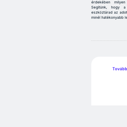
érdekében milyen
Segítünk, hogy a
eszköztárad az adot
minél hatékonyabb l
További