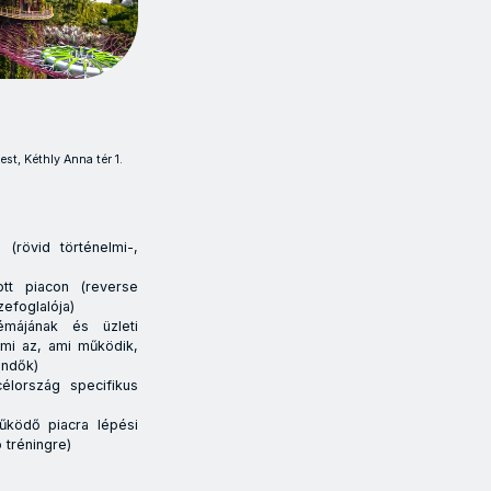
st, Kéthly Anna tér 1.
(rövid történelmi-,
tt piacon (reverse
efoglalója)
émájának és üzleti
(mi az, ami működik,
endők)
élország specifikus
űködő piacra lépési
 tréningre)