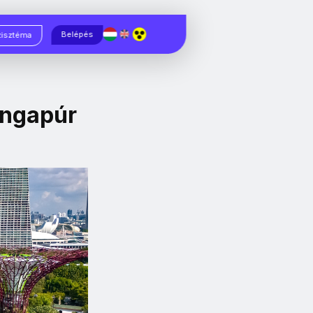
Magyar
English
Belépés
zisztéma
ingapúr