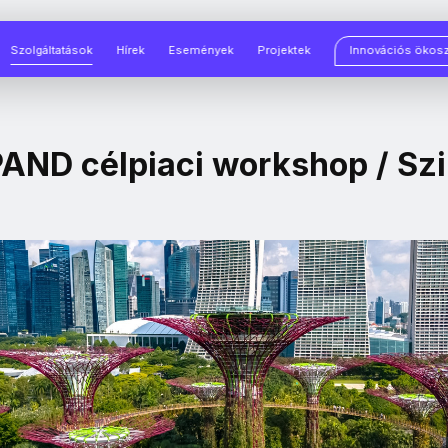
Szolgáltatások
Hírek
Események
Projektek
Innovációs ökos
PAND célpiaci workshop / Sz