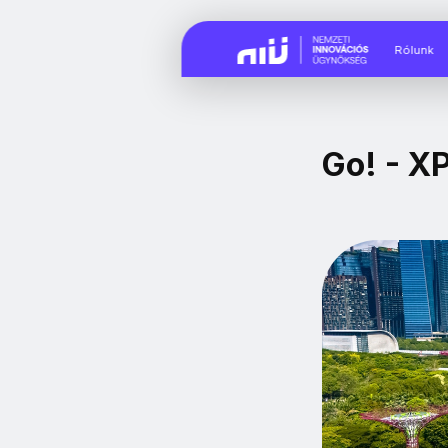
Rólunk
Go! - X