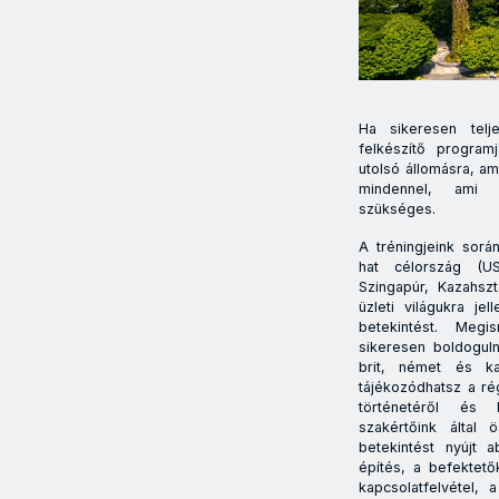
Ha sikeresen telj
felkészítő program
utolsó állomásra, a
mindennel, ami 
szükséges.
A tréningjeink sorá
hat célország (US
Szingapúr, Kazahszt
üzleti világukra je
betekintést. Meg
sikeresen boldogulni
brit, német és ka
tájékozódhatsz a ré
történetéről és 
szakértőink által ö
betekintést nyújt 
építés, a befektető
kapcsolatfelvétel,