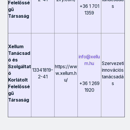
Felelőssé
s
+36 1 701
gű
1359
Társaság
Xellum
Tanácsad
info@xellu
ó és
m.hu
Szervezeti
https://ww
Szolgáltat
13341819-
innovációs
w.xellum.h
ó
2-41
tanácsadá
u/
Korlátolt
s
+36 1 269
Felelőssé
1920
gű
Társaság
INNOVÁCIÓS TANÁCSADÓK MINŐSÍTÉSE Ügynökségünk elkötelezet