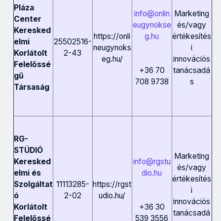
Pláza
info@onlin
Marketing
Center
eugynokse
és/vagy
Keresked
https://onli
g.hu
értékesítés
25502516-
elmi
neugynoks
i
2-43
Korlátolt
eg.hu/
innovációs
Felelőssé
tanácsadá
+36 70
gű
s
708 9738
Társaság
RG-
STÚDIÓ
Marketing
info@rgstu
Keresked
és/vagy
dio.hu
elmi és
értékesítés
11113285-
https://rgst
Szolgáltat
i
2-02
udio.hu/
ó
innovációs
+36 30
Korlátolt
tanácsadá
539 3556
Felelőssé