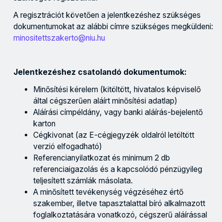
A regisztrációt követően a jelentkezéshez szükséges
dokumentumokat az alábbi címre szükséges megküldeni:
minositettszakerto@niu.hu
Jelentkezéshez csatolandó dokumentumok:
Minősítési kérelem (kitöltött, hivatalos képviselő
által cégszerűen aláírt minősítési adatlap)
Aláírási címpéldány, vagy banki aláírás-bejelentő
karton
Cégkivonat (az E-cégjegyzék oldalról letöltött
verzió elfogadható)
Referencianyilatkozat és minimum 2 db
referenciaigazolás és a kapcsolódó pénzügyileg
teljesített számlák másolata.
A minősített tevékenység végzéséhez értő
szakember, illetve tapasztalattal bíró alkalmazott
foglalkoztatására vonatkozó, cégszerű aláírással