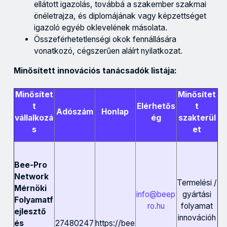
ellátott igazolás, továbbá a szakember szakmai
önéletrajza, és diplomájának vagy képzettséget
igazoló egyéb oklevelének másolata.
Összeférhetetlenségi okok fennállására
vonatkozó, cégszerűen aláírt nyilatkozat.
Minősített innovációs tanácsadók listája:
Minősítet
Minősítet
t
Elérhetős
t
Adószám
Honlap
vállalkozá
ég
szakterül
s
et
Bee-Pro
Network
Termelési /
Mérnöki
info@beep
gyártási
Folyamatf
ro.hu
folyamat
ejlesztő
innovációh
27480247
https://bee
és