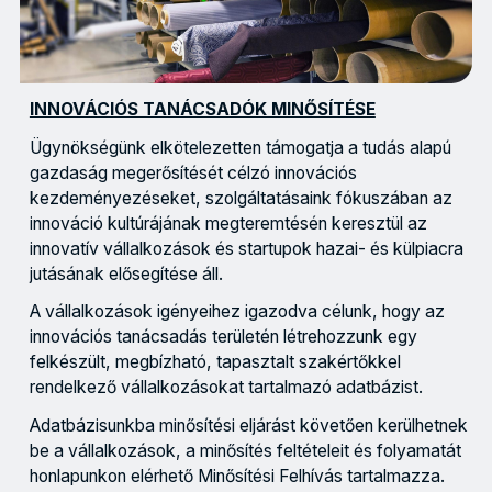
INNOVÁCIÓS TANÁCSADÓK MINŐSÍTÉSE
Ügynökségünk elkötelezetten támogatja a tudás alapú
gazdaság megerősítését célzó innovációs
kezdeményezéseket, szolgáltatásaink fókuszában az
innováció kultúrájának megteremtésén keresztül az
innovatív vállalkozások és startupok hazai- és külpiacra
jutásának elősegítése áll.
A vállalkozások igényeihez igazodva célunk, hogy az
innovációs tanácsadás területén létrehozzunk egy
felkészült, megbízható, tapasztalt szakértőkkel
rendelkező vállalkozásokat tartalmazó adatbázist.
Adatbázisunkba minősítési eljárást követően kerülhetnek
be a vállalkozások, a minősítés feltételeit és folyamatát
honlapunkon elérhető Minősítési Felhívás tartalmazza.