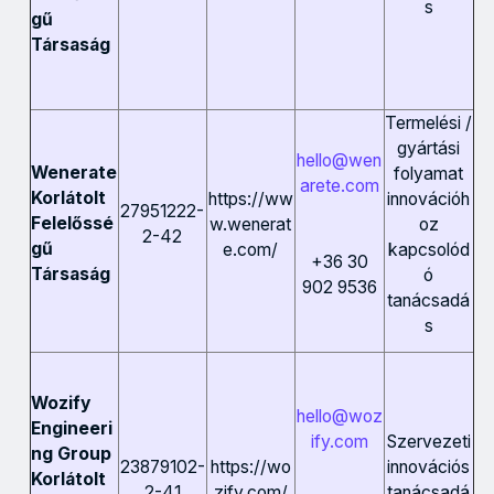
s
gű
Társaság
Termelési /
gyártási
hello@wen
Wenerate
folyamat
arete.com
Korlátolt
https://ww
innovációh
27951222-
Felelőssé
w.wenerat
oz
2-42
gű
e.com/
kapcsolód
+36 30
Társaság
ó
902 9536
tanácsadá
s
Wozify
hello@woz
Engineeri
ify.com
Szervezeti
ng Group
23879102-
https://wo
innovációs
Korlátolt
2-41
zify.com/
tanácsadá