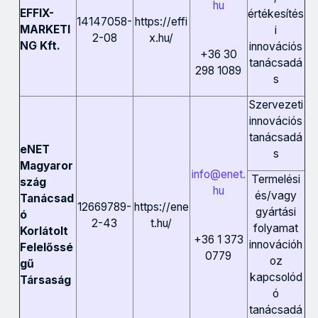
hu
EFFIX-
értékesítés
14147058-
https://effi
MARKETI
i
2-08
x.hu/
NG Kft.
innovációs
+36 30
tanácsadá
298 1089
s
Szervezeti
innovációs
tanácsadá
eNET
s
Magyaror
info@enet.
Termelési
szág
hu
és/vagy
Tanácsad
12669789-
https://ene
gyártási
ó
2-43
t.hu/
folyamat
Korlátolt
+36 1 373
innovációh
Felelőssé
0779
oz
gű
kapcsolód
Társaság
ó
tanácsadá