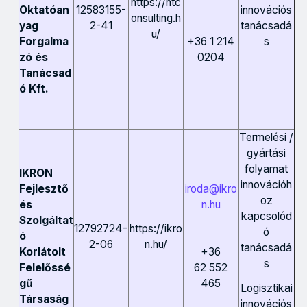
https://htc
12583155-
innovációs
Oktatóan
onsulting.h
2-41
tanácsadá
yag
u/
s
+36 1 214
Forgalma
0204
zó és
Tanácsad
ó Kft.
Termelési /
gyártási
folyamat
IKRON
innovációh
iroda@ikro
Fejlesztő
oz
n.hu
és
kapcsolód
Szolgáltat
12792724-
https://ikro
ó
ó
2-06
n.hu/
tanácsadá
+36
Korlátolt
s
62 552
Felelőssé
465
gű
Logisztikai
Társaság
innovációs