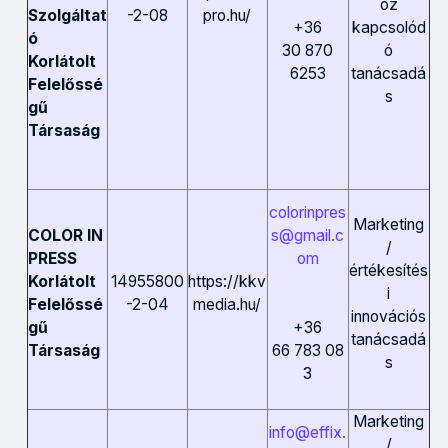
oz
-2-08
pro.hu/
Szolgáltat
kapcsolód
+36
ó
ó
30 870
Korlátolt
tanácsadá
6253
Felelőssé
s
gű
Társaság
colorinpres
Marketing
s@gmail.c
COLOR IN
/
om
PRESS
értékesítés
14955800
https://kkv
Korlátolt
i
-2-04
media.hu/
Felelőssé
innovációs
+36
gű
tanácsadá
66 783 08
Társaság
s
3
Marketing
info@effix.
/