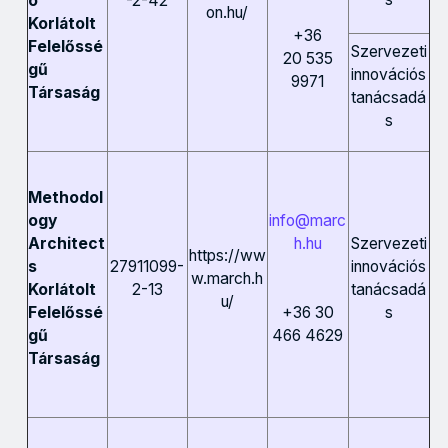
-2-42
ó
on.hu/
Korlátolt
+36
Felelőssé
Szervezeti
20 535
gű
innovációs
9971
Társaság
tanácsadá
s
Methodol
info@marc
ogy
h.hu
Szervezeti
Architect
https://ww
27911099-
innovációs
s
w.march.h
2-13
tanácsadá
Korlátolt
u/
s
+36 30
Felelőssé
466 4629
gű
Társaság