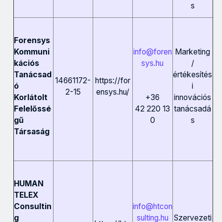
s
Forensys
info@foren
Marketing
Kommuni
sys.hu
/
kációs
értékesítés
Tanácsad
14661172-
https://for
i
ó
2-15
ensys.hu/
innovációs
+36
Korlátolt
tanácsadá
42 220 13
Felelőssé
s
0
gű
Társaság
HUMAN
TELEX
info@htcon
Consultin
sulting.hu
Szervezeti
g