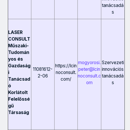
tanácsadá
s
LASER
CONSULT
Műszaki-
Tudomán
yos és
mogyorosi.
Szervezeti
https://lcin
Gazdaság
11081612-
peter@lcin
innovációs
noconsult.
i
2-06
noconsult.c
tanácsadá
com/
Tanácsad
om
s
ó
Korlátolt
Felelőssé
gű
Társaság