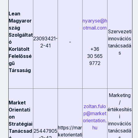
Lean
nyaryse@h
Magyaror
otmail.com
szág
Szervezeti
Szolgáltat
23093421-
innovációs
-
ó
2-41
tanácsadá
+36
Korlátolt
s
30 565
Felelőssé
9772
gű
Társaság
Marketing
/
Market
zoltan.fulo
értékesítés
Orientati
p@market
i
on
orientation.
innovációs
Stratégiai
https://mar
hu
tanácsadá
25447905
Tanácsad
ketorientati
s