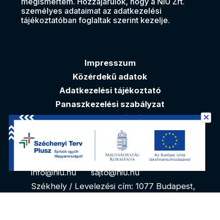
megismertem. Hozzájárulok, hogy a NIÜ Zrt.
személyes adataimat az adatkezelési
tájékoztatóban foglaltak szerint kezelje.
Impresszum
Közérdekű adatok
Adatkezelési tájékoztató
Panaszkezelési szabályzat
✕
Akadálymentesítési nyilatkozat
Elérhetőségek
info@niu.hu
sajto@niu.hu
Székhely / Levelezési cím: 1077 Budapest,
Kéthly Anna tér 1. 1. emelet