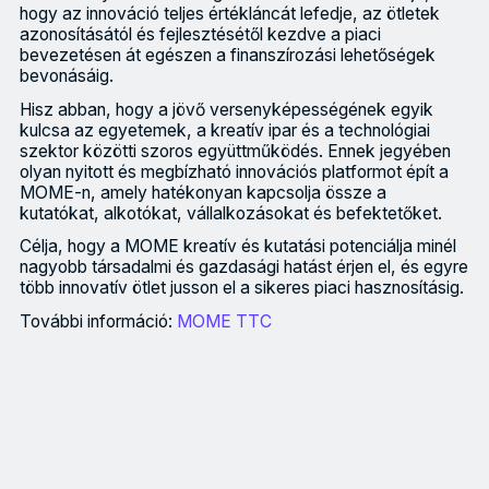
hogy az innováció teljes értékláncát lefedje, az ötletek
azonosításától és fejlesztésétől kezdve a piaci
bevezetésen át egészen a finanszírozási lehetőségek
bevonásáig.
Hisz abban, hogy a jövő versenyképességének egyik
kulcsa az egyetemek, a kreatív ipar és a technológiai
szektor közötti szoros együttműködés. Ennek jegyében
olyan nyitott és megbízható innovációs platformot épít a
MOME-n, amely hatékonyan kapcsolja össze a
kutatókat, alkotókat, vállalkozásokat és befektetőket.
Célja, hogy a MOME kreatív és kutatási potenciálja minél
nagyobb társadalmi és gazdasági hatást érjen el, és egyre
több innovatív ötlet jusson el a sikeres piaci hasznosításig.
További információ:
MOME TTC
Sorozatunkban bemutatjuk az egyetemi, kutatóhelyi technológia