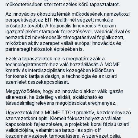
működtetésében szerzett széles körű tapasztalatot.
Az innovációs ökoszisztémák működésének nemzetközi
perspektíváját az EIT Health-nél végzett munkája
erősítette tovább. A Regionális Innovációs Program
igazgatójaként startupok fejlesztésével, validációjával és
nemzetközi növekedésük támogatásával foglalkozott,
miközben aktív szerepet vállalt európai innovációs és
partnerségi hálózatok építésében is.
Ezek a tapasztalatok ma is meghatározzák a
technológiatranszferhez való hozzáállását. A MOME
kreatív és interdiszciplináris közegében különösen
fontosnak tartja a design, a technológia és az üzleti
szemlélet összekapcsolását.
Meggyőződése, hogy az innováció akkor válik igazán
sikeressé, ha üzletileg validált, skálázható és
társadalmilag releváns megoldásokat eredményez.
Ügyvezetőként a MOME TTC-t proaktív, kezdeményező
szervezetként építi. Kiemelt fókuszt helyez a vállalati
kapcsolatok fejlesztésére, a projektek korai fázisú üzleti
validációjára, valamint a startup- és spin-off
kezdeményezések támogatására. A szervezet célja,