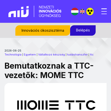
Belépés
Innovációs ökoszisztéma
2026-06-25
Technológia
Egyetem
Vállalkozó készség
tudástranszfer
ttc
|
|
|
|
Bemutatkoznak a TTC-
vezetők: MOME TTC