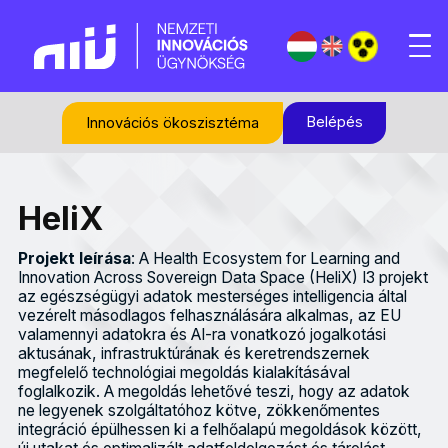
Belépés
Innovációs ökoszisztéma
HeliX
Projekt leírása
: A Health Ecosystem for Learning and
Innovation Across Sovereign Data Space (HeliX) I3 projekt
az egészségügyi adatok mesterséges intelligencia által
vezérelt másodlagos felhasználására alkalmas, az EU
valamennyi adatokra és AI-ra vonatkozó jogalkotási
aktusának, infrastruktúrának és keretrendszernek
megfelelő technológiai megoldás kialakításával
foglalkozik. A megoldás lehetővé teszi, hogy az adatok
ne legyenek szolgáltatóhoz kötve, zökkenőmentes
integráció épülhessen ki a felhőalapú megoldások között,