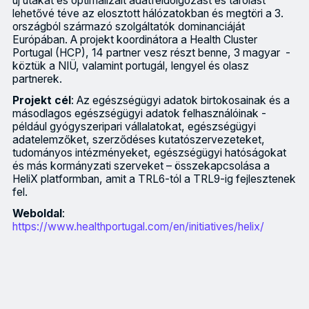
új utakat és optimalizált adatfeldolgozást és tárolást
lehetővé téve az elosztott hálózatokban és megtöri a 3.
országból származó szolgáltatók dominanciáját
Európában. A projekt koordinátora a Health Cluster
Portugal (HCP), 14 partner vesz részt benne, 3 magyar -
köztük a NIÜ, valamint portugál, lengyel és olasz
partnerek.
Projekt cél
: Az egészségügyi adatok birtokosainak és a
másodlagos egészségügyi adatok felhasználóinak -
például gyógyszeripari vállalatokat, egészségügyi
adatelemzőket, szerződéses kutatószervezeteket,
tudományos intézményeket, egészségügyi hatóságokat
és más kormányzati szerveket – összekapcsolása a
HeliX platformban, amit a TRL6-tól a TRL9-ig fejlesztenek
fel.
Weboldal
:
https://www.healthportugal.com/en/initiatives/helix/
Projekt leírása: A Health Ecosystem for Learning and Innova