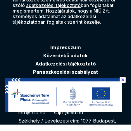
szóló
adatkezelési tájékoztató
ban foglaltakat
megismertem. Hozzájárulok, hogy a NIÜ Zrt.
személyes adataimat az adatkezelési
tájékoztatóban foglaltak szerint kezelje.
Impresszum
Közérdekű adatok
Adatkezelési tájékoztató
Panaszkezelési szabályzat
✕
Akadálymentesítési nyilatkozat
Elérhetőségek
info@niu.hu
sajto@niu.hu
Székhely / Levelezési cím: 1077 Budapest,
Kéthly Anna tér 1. 1. emelet