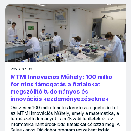
2026. 07. 30.
MTMI Innovációs Műhely: 100 millió
forintos támogatás a fiatalokat
megszólító tudományos és
innovációs kezdeményezéseknek
Összesen 100 millió forintos keretösszeggel indult el
az MTMI Innovációs Műhely, amely a matematika, a
természettudományok, a műszaki területek és az
informatika iránt érdeklődő fiatalokat célozza meg. A
Selye János Diáklabor program részeként induló