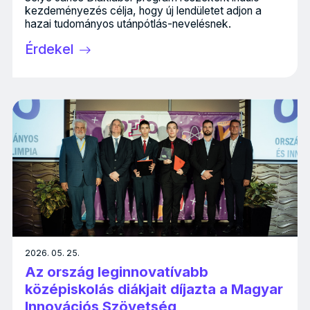
kezdeményezés célja, hogy új lendületet adjon a
hazai tudományos utánpótlás-nevelésnek.
Érdekel
2026. 05. 25.
Az ország leginnovatívabb
középiskolás diákjait díjazta a Magyar
Innovációs Szövetség