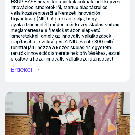
HSUP BASE néven középiskolásoknak indít képzést
innovációs ismeretekről, startup alapításról és
vállalkozásépítésről a Nemzeti Innovációs
Ügynökség (NIÜ). A program célja, hogy
gyakorlatiorientált módon már középiskolás korban
megismertesse a fiatalokat azon alapvető
ismeretekkel, amely az innovatív vállalkozások
alapításához szükséges. A NIÜ évente 800 millió
forinttal járul hozzá a középiskolás és egyetemi
tanulók innovációs ismereteinek bővítéséhez, ezzel
erősítve a hazai innovatív vállalkozói utánpótlást.
Érdekel