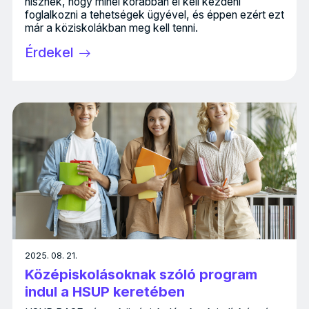
hisznek, hogy minél korábban el kell kezdeni
foglalkozni a tehetségek ügyével, és éppen ezért ezt
már a köziskolákban meg kell tenni.
Érdekel
2025. 08. 21.
Középiskolásoknak szóló program
indul a HSUP keretében