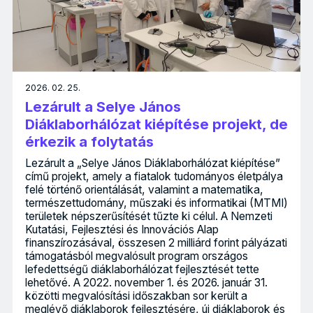
2026. 02. 25.
Lezárult a Selye János
Diáklaborhálózat kiépítése projekt, de
érkezik a folytatás
Lezárult a „Selye János Diáklaborhálózat kiépítése”
című projekt, amely a fiatalok tudományos életpálya
felé történő orientálását, valamint a matematika,
természettudomány, műszaki és informatikai (MTMI)
területek népszerűsítését tűzte ki célul. A Nemzeti
Kutatási, Fejlesztési és Innovációs Alap
finanszírozásával, összesen 2 milliárd forint pályázati
támogatásból megvalósult program országos
lefedettségű diáklaborhálózat fejlesztését tette
lehetővé. A 2022. november 1. és 2026. január 31.
közötti megvalósítási időszakban sor került a
meglévő diáklaborok fejlesztésére, új diáklaborok és