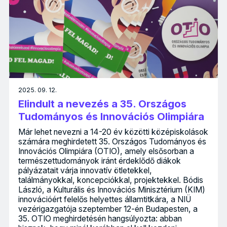
2025. 09. 12.
Elindult a nevezés a 35. Országos
Tudományos és Innovációs Olimpiára
Már lehet nevezni a 14-20 év közötti középiskolások
számára meghirdetett 35. Országos Tudományos és
Innovációs Olimpiára (OTIO), amely elsősorban a
természettudományok iránt érdeklődő diákok
pályázatait várja innovatív ötletekkel,
találmányokkal, koncepciókkal, projektekkel. Bódis
László, a Kulturális és Innovációs Minisztérium (KIM)
innovációért felelős helyettes államtitkára, a NIÜ
vezérigazgatója szeptember 12-én Budapesten, a
35. OTIO meghirdetésén hangsúlyozta: abban